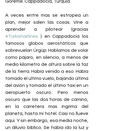
Göreme. Cappadocia, Turquía. 
A veces entre mas se estropea un 
plan, mejor salen las cosas. Vine a 
aprender a pilotear (gracias 
#Turkishairlines
 ) en Cappadocia los 
famosos globos aerostáticos que 
sobrevuelan Ürgüp. Hablamos de volar 
como pájaro, en silencio, a menos de 
medio kilometro de altura sobre la faz 
de la tierra. Había venido a eso. Había 
tomado el ultimo vuelo, bajando última 
del avión y tomado el último taxi en un 
aeropuerto oscuro. Pero menos 
oscuro que las dos horas de camino, 
en la carretera mas íngrima del 
planeta, hasta mi hotel. Casi no llueve 
aqui. Y sin embargo, esa media noche, 
un diluvio bíblico. Se había ido la luz y 